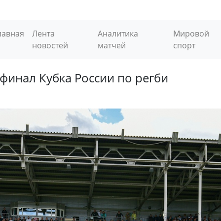
лавная
Лента
Аналитика
Мировой
новостей
матчей
спорт
финал Кубка России по регби