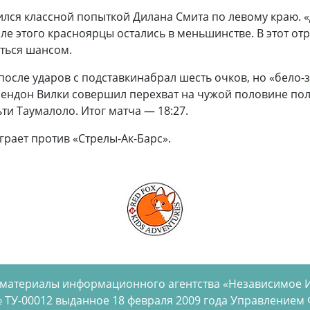
тился классной попыткой Дилана Смита по левому краю.
ле этого красноярцы остались в меньшинстве. В этот от
аться шансом.
после ударов с подставкинабрал шесть очков, но «бело-
рендон Вилки совершил перехват на чужой половине поля
ти Таумалоло. Итог матча — 18:27.
грает против «Стрелы-Ак-Барс».
 материалы информационного агентства «Независимое 
 ТУ-00012 выданное 18 февраля 2009 года Управлением