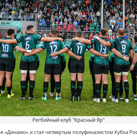
Регбийный клуб "Красный Яр"
ое «Динамо» и стал четвертым полуфиналистом Кубка Ро