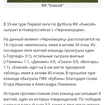
ФК "Енисей"
В 33-ем туре Первой лиги по футболу ФК «Енисей»
сыграет в Новороссийске с «Черноморцем».
На данный момент «Черноморец» располагается на
14 строчке чемпионата, имея в активе 34 очка. Из
последних пяти матчей команда проиграла один
(«Торпедо» 0:1), остальные сыграла вничью
(«Тюмень» 1:1, «Динамо» 0:0, «Сокол» 0:0, «Волгарь»
1:1). «Енисей» идет на 6-ом месте турнирной
таблицы, имея в активе 40 очков. В прошлом туре
команда обыграла ПФК «Кубань» благодаря голам
Егора Иванова и Александра Ломакина.
История противостояния этих команд насчитывает 8
матчей, один из которых товарищеский. По победам
у команд равный счет 3:3, также в двух играх игроки