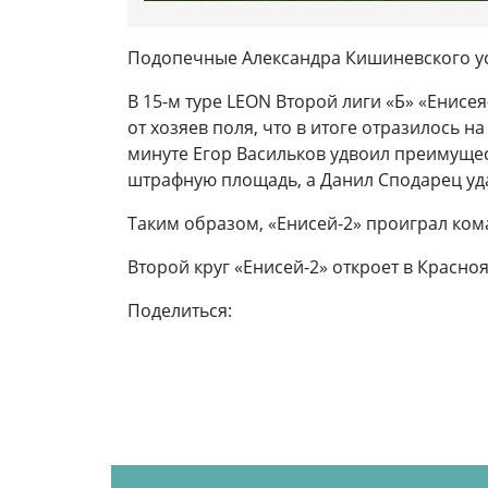
Подопечные Александра Кишиневского ус
В 15-м туре LEON Второй лиги «Б» «Енисе
от хозяев поля, что в итоге отразилось н
минуте Егор Васильков удвоил преимущес
штрафную площадь, а Данил Сподарец уда
Таким образом, «Енисей-2» проиграл ком
Второй круг «Енисей-2» откроет в Красно
Поделиться: