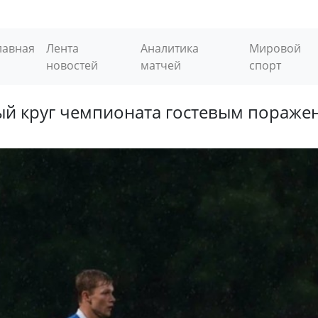
лавная
Лента
Аналитика
Мировой
новостей
матчей
спорт
ый круг чемпионата гостевым пораже