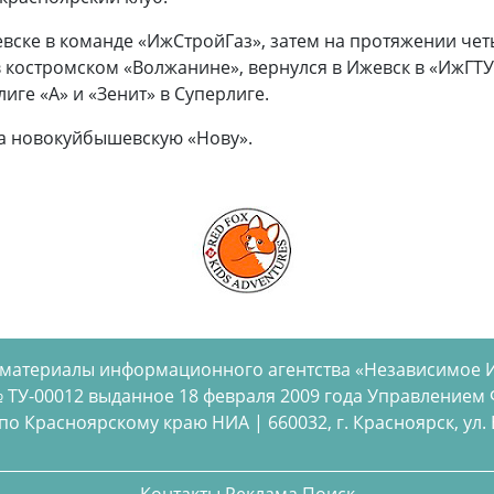
вске в команде «ИжСтройГаз», затем на протяжении чет
костромском «Волжанине», вернулся в Ижевск в «ИжГТУ-
иге «А» и «Зенит» в Суперлиге.
за новокуйбышевскую «Нову».
 материалы информационного агентства «Независимое 
 ТУ-00012 выданное 18 февраля 2009 года Управлением
 Красноярскому краю НИА | 660032, г. Красноярск, ул. Бел