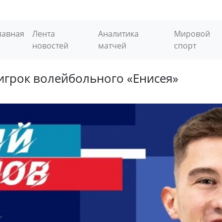
лавная
Лента
Аналитика
Мировой
новостей
матчей
спорт
игрок волейбольного «Енисея»