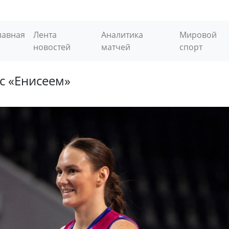
лавная
Лента
Аналитика
Мировой
новостей
матчей
спорт
с «Енисеем»