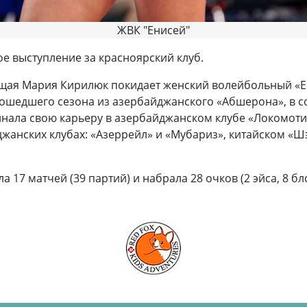
ЖВК "Енисей"
е выступление за красноярский клуб.
щая Мария Кирилюк покидает женский волейбольный «Е
ошедшего сезона из азербайджанского «Абшерона», в с
ала свою карьеру в азербайджанском клубе «Локомотив»
джанских клубах: «Азеррейл» и «Мубариз», китайском «Ш
17 матчей (39 партий) и набрала 28 очков (2 эйса, 8 бл