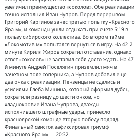
увеличил преимущество «соколов». Обе реализации
точно исполнил Иван Чупров. Перед перерывом
Григорий Каргинов занес третью попытку «Красного
Яра-м», и команды ушли отдыхать при счете 5:19 в
пользу сибирского коллектива. Во втором тайме
«Локомотив-м» попытался вернуться в игру. На 42-й
минуте Кирилл Жиров сократил отставание, однако
ответ «соколов» не заставил себя долго ждать. На 47-
й минуте Андрей Поселягин приземлил мяч в
зачетном поле соперника, а Чупров добавил еще
два очка с реализации. Пензенцы не сдались и
усилиями Глеба Мишина, который оформил дубль,
сократили разницу до шести очков, но
хладнокровие Ивана Чупрова, дважды
исполнившего штрафные удары, принесло
красноярской команде вторую победу подряд.
Финальный свисток зафиксировал триумф
«Красного Яра-м» — 20:32.