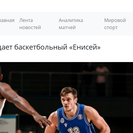
лавная
Лента
Аналитика
Мировой
новостей
матчей
спорт
ает баскетбольный «Енисей»