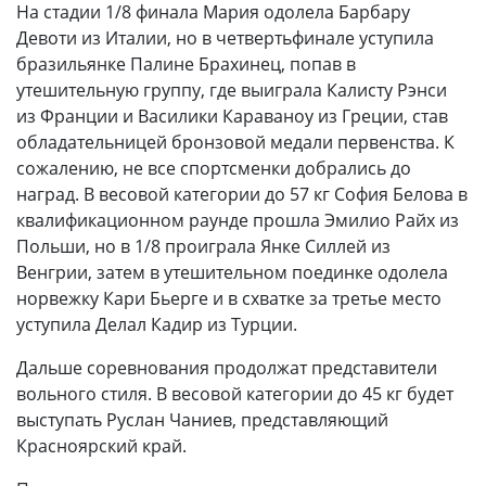
На стадии 1/8 финала Мария одолела Барбару
Девоти из Италии, но в четвертьфинале уступила
бразильянке Палине Брахинец, попав в
утешительную группу, где выиграла Калисту Рэнси
из Франции и Василики Караваноу из Греции, став
обладательницей бронзовой медали первенства. К
сожалению, не все спортсменки добрались до
наград. В весовой категории до 57 кг София Белова в
квалификационном раунде прошла Эмилио Райх из
Польши, но в 1/8 проиграла Янке Силлей из
Венгрии, затем в утешительном поединке одолела
норвежку Кари Бьерге и в схватке за третье место
уступила Делал Кадир из Турции.
Дальше соревнования продолжат представители
вольного стиля. В весовой категории до 45 кг будет
выступать Руслан Чаниев, представляющий
Красноярский край.