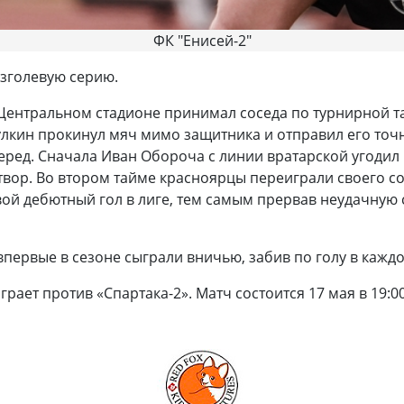
ФК "Енисей-2"
езголевую серию.
а Центральном стадионе принимал соседа по турнирной т
улкин прокинул мяч мимо защитника и отправил его точн
перед. Сначала Иван Обороча с линии вратарской угодил 
твор. Во втором тайме красноярцы переиграли своего соп
вой дебютный гол в лиге, тем самым прервав неудачную 
впервые в сезоне сыграли вничью, забив по голу в кажд
грает против «Спартака-2». Матч состоится 17 мая в 19: