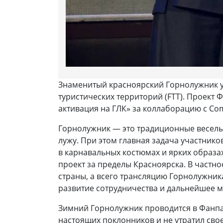
Знаменитый красноярский Горнолужник уд
туристических территорий (FTT). Проект
активация на ГЛК» за коллаборацию с Co
Горнолужник — это традиционные веселые
лужу. При этом главная задача участник
в карнавальных костюмах и ярких образ
проект за пределы Красноярска. В частно
страны, а всего трансляцию Горнолужника
развитие сотрудничества и дальнейшее 
Зимний Горнолужник проводится в Фанпар
настоящих поклонников и не утратил сво