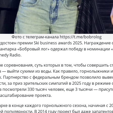
Фото с телеграм-канала https://t.me/bobrolog
остоен премии Ski business awards 2025. Награждение 
 Фанпарка «Бобровый лог» одержал победу в номинации
medy Radio.
 соревнования, суть которых в том, чтобы совершить с
ов — выйти сухими из воды. Как правило, горнолыжники
ах. Партнерство с федеральным брендом позволило выв
сти, за приз зрительских симпатий в 2025 году в режиме
 посмотрели 330 тысяч человек, еще 3 тысячи — присутс
масштабирование проекта.
ке в конце каждого горнолыжного сезона, начиная с 200
ей популярности. В 2014 году проект был даже запатент