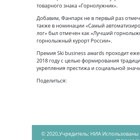
товарного знака «Горнолужник».
Добавим, Фанпарк не в первый раз отмеча
также в номинации «Самый автоматизиро
лог» был отмечен как «Лучший горнолыжн
горнолыжный курорт России».
Премия Ski business awards проходит еж
2018 году с целью формирования традиц
укрепления престижа и социальной знач
Поделиться:
© 2020,Учредитель: НИА Использованы