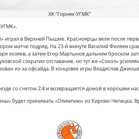
ХК "Горняк-УГМК"
-УГМК».
л» играл в Верхней Пышме. Красноярцы вели после перв
тором матче подряд. На 23-й минуте Василий Филяев сра
ря хозяев, а затем Егор Мартынов дальним броском запу
ховской сократил отставание, но тут же «Сокол» усили
рован из-за офсайда. В концовке игры Владислав Джиошв
езде со счетом 2:4 и возвращается домой в хорошем на
рены» будет принимать «Олимпию» из Кирово-Чепецка. Вр