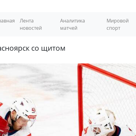
лавная
Лента
Аналитика
Мировой
новостей
матчей
спорт
асноярск со щитом