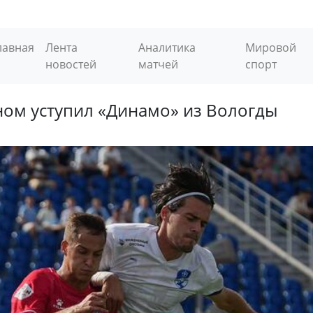
лавная
Лента
Аналитика
Мировой
новостей
матчей
спорт
ном уступил «Динамо» из Вологды