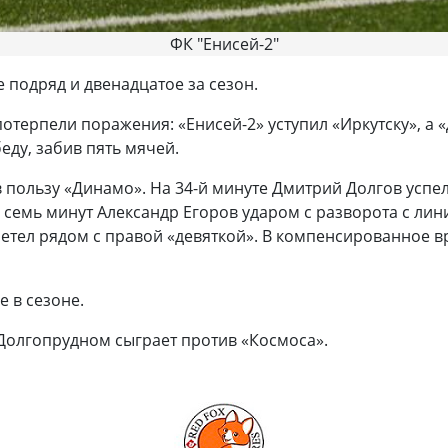
ФК "Енисей-2"
 подряд и двенадцатое за сезон.
потерпели поражения: «Енисей-2» уступил «Иркутску», а 
ду, забив пять мячей.
в пользу «Динамо». На 34-й минуте Дмитрий Долгов успе
 семь минут Александр Егоров ударом с разворота с л
летел рядом с правой «девяткой». В компенсированное в
е в сезоне.
 Долгопрудном сыграет против «Космоса».