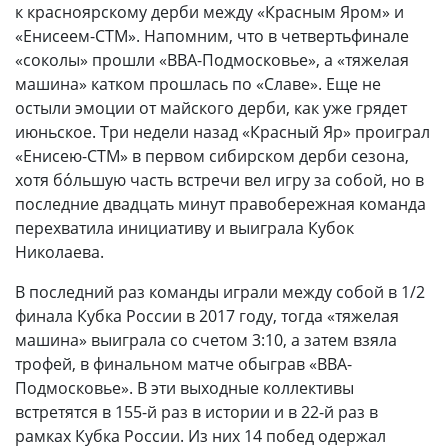
к красноярскому дерби между «Красным Яром» и
«Енисеем-СТМ». Напомним, что в четвертьфинале
«соколы» прошли «ВВА-Подмосковье», а «тяжелая
машина» катком прошлась по «Славе». Еще не
остыли эмоции от майского дерби, как уже грядет
июньское. Три недели назад «Красный Яр» проиграл
«Енисею-СТМ» в первом сибирском дерби сезона,
хотя бóльшую часть встречи вел игру за собой, но в
последние двадцать минут правобережная команда
перехватила инициативу и выиграла Кубок
Николаева.
В последний раз команды играли между собой в 1/2
финала Кубка России в 2017 году, тогда «тяжелая
машина» выиграла со счетом 3:10, а затем взяла
трофей, в финальном матче обыграв «ВВА-
Подмосковье». В эти выходные коллективы
встретятся в 155-й раз в истории и в 22-й раз в
рамках Кубка России. Из них 14 побед одержал