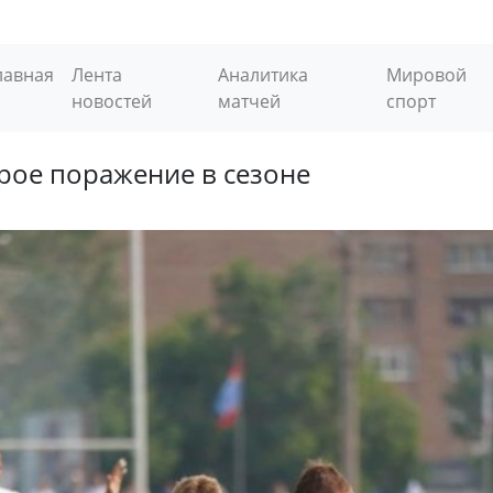
лавная
Лента
Аналитика
Мировой
новостей
матчей
спорт
рое поражение в сезоне