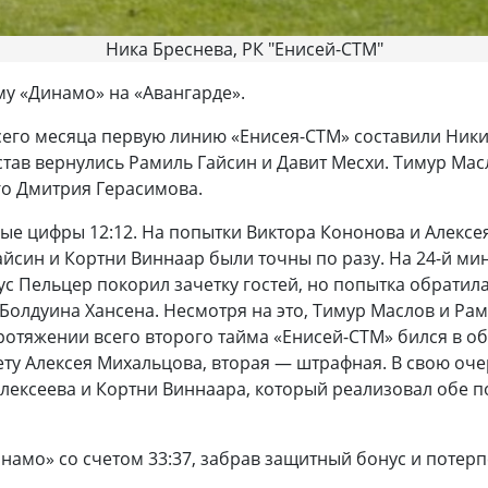
Ника Бреснева, РК "Енисей-СТМ"
у «Динамо» на «Авангарде».
 всего месяца первую линию «Енисея-СТМ» составили Ник
став вернулись Рамиль Гайсин и Давит Месхи. Тимур Мас
о Дмитрия Герасимова.
вные цифры 12:12. На попытки Виктора Кононова и Алекс
йсин и Кортни Виннаар были точны по разу. На 24-й ми
ус Пельцер покорил зачетку гостей, но попытка обратил
Болдуина Хансена. Несмотря на это, Тимур Маслов и Рам
ротяжении всего второго тайма «Енисей-СТМ» бился в о
ету Алексея Михальцова, вторая — штрафная. В свою оч
Алексеева и Кортни Виннаара, который реализовал обе 
инамо» со счетом 33:37, забрав защитный бонус и потер