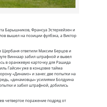
ита Барышников, Франсуа Эстерхейзен и
лов вышел на позиции фулбэка, а Виктор
ея Щербаня ответили Максим Берцов и
нуте Виннаар забил штрафной и вывел
ась в оранжевую карточку для Рашида
иль Гайсин уже в концовке тайма
борону «Динамо» и занес две попытки на
ередь, «динамовцы» усилиями Болдуина
попытки и забил штрафной, добились
пев четвертое поражение подряд от