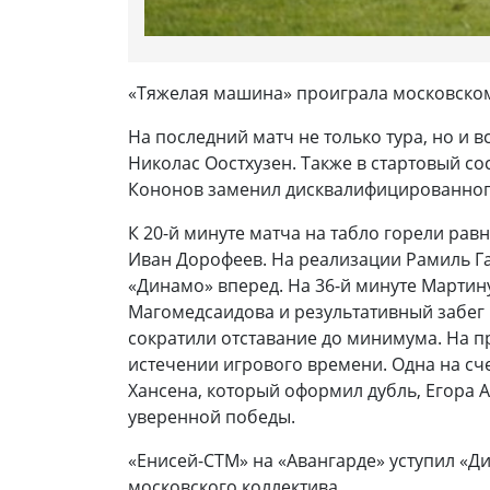
«Тяжелая машина» проиграла московском
На последний матч не только тура, но и
Николас Оостхузен. Также в стартовый со
Кононов заменил дисквалифицированног
К 20-й минуте матча на табло горели ра
Иван Дорофеев. На реализации Рамиль Га
«Динамо» вперед. На 36-й минуте Мартин
Магомедсаидова и результативный забег 
сократили отставание до минимума. На п
истечении игрового времени. Одна на сч
Хансена, который оформил дубль, Егора 
уверенной победы.
«Енисей-СТМ» на «Авангарде» уступил «Д
московского коллектива.