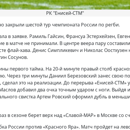
РК "Енисей-СТМ"
о закрыли шестой тур чемпионата России по регби.
ала в заявке. Рамиль Гайсин, Франсуа Эстерхейзен, Евге
ие в матче не принимали. В центре веера пару составил
те флай-хава. Денис Симпликевич и Николас Оостхузен 
тин Сосунов.
ины первого тайма. На 20-й минуте правый столб красно
ию. Через три минуты Даниил Березовский занес свою по
 сделал это на реализации. До перерыва «Енисей-СТМ» у
Маслов добавил два очка точным ударом с ноги. Выйдя и
инального свистка Артем Ровский оформил дубль в меньш
.
з в сезоне берет верх над «Славой-МАР» в Москве со сче
а России против «Красного Яра». Матч пройдет на левом