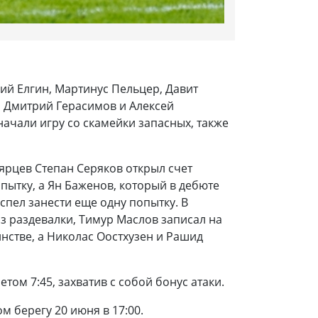
ний Елгин, Мартинус Пельцер, Давит
и Дмитрий Герасимов и Алексей
начали игру со скамейки запасных, также
ярцев Степан Серяков открыл счет
пытку, а Ян Баженов, который в дебюте
спел занести еще одну попытку. В
з раздевалки, Тимур Маслов записал на
инстве, а Николас Оостхузен и Рашид
том 7:45, захватив с собой бонус атаки.
 берегу 20 июня в 17:00.