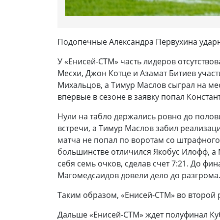
Подопечные Александра Первухина ударн
У «Енисей-СТМ» часть лидеров отсутствов
Месхи, Джон Котце и Азамат Битиев участ
Михальцов, а Тимур Маслов сыграл на мес
впервые в сезоне в заявку попал Констан
Нули на табло держались ровно до полов
встречи, а Тимур Маслов забил реализац
матча не попал по воротам со штрафного,
большинстве отличился Якобус Илофф, а 
себя семь очков, сделав счет 7:21. До ф
Магомедсаидов довели дело до разгрома
Таким образом, «Енисей-СТМ» во второй ра
Дальше «Енисей-СТМ» ждет полуфинал Кубк