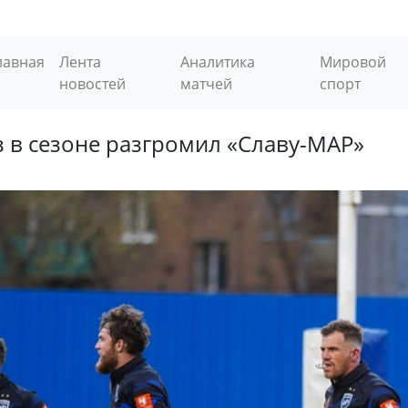
лавная
Лента
Аналитика
Мировой
новостей
матчей
спорт
з в сезоне разгромил «Славу-МАР»