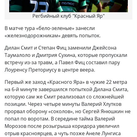
Регбийный клуб "Красный Яр"
В матче тура «бело-зеленые» занесли
«железнодорожникам» девять попыток.
Дилан Смит и Степан Фиц заменили Джейсона
Таумалоло и Дмитрия Сухина, которые пропускали
встречу из-за травм, а Павел Фиц составил пару
Лоуренсу Преториусу в центре веера.
Первый же заход «Красного Яра» в чужие 22 метра
на 6-й минуте завершился попыткой Дилана Смита,
которую сам же Смит реализовал со сложнейшей
позиции. Через четыре минуты Валерий Хлутков
прорвал оборону «соколов», но Сергей Янюшкин не
попал по воротам. В середине тайма Валерий
Морозов после розыгрыша коридора увеличил
отрыв красноярцев, а чуть позже Анеле Лунгиса