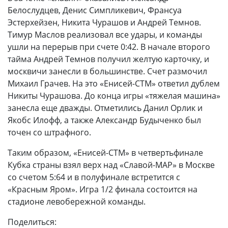
Белослудцев, Денис Симпликевич, Франсуа
Эстерхейзен, Никита Чурашов и Андрей Темнов.
Тимур Маслов реализовал все удары, и команды
ушли на перерыв при счете 0:42. В начале второго
тайма Андрей Темнов получил желтую карточку, и
москвичи занесли в большинстве. Счет размочил
Михаил Грачев. На это «Енисей-СТМ» ответил дублем
Никиты Чурашова. До конца игры «тяжелая машина»
занесла еще дважды. Отметились Данил Орлик и
Якобс Илофф, а также Александр Будыченко был
точен со штрафного.
Таким образом, «Енисей-СТМ» в четвертьфинале
Кубка страны взял верх над «Славой-МАР» в Москве
со счетом 5:64 и в полуфинале встретится с
«Красным Яром». Игра 1/2 финала состоится на
стадионе левобережной команды.
Поделиться: