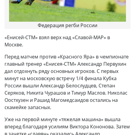
Федерация регби России
«Енисей-СТМ» взял верх над «Славой-МАР» в
Москве.
Перед матчем против «Красного Яра» в чемпионате
главный тренер «Енисея-СТМ» Александр Первухин
дал отдохнуть ряду основных игроков. С первых
минут на московскую встречу 1/4 финала Кубка
России вышли Александр Белослудцев, Степан
Серяков, Никита Чурашов и Тимур Маслов. Николас
Оостхузен и Рашид Магомедсаидов остались на
скамейке запасных.
Уже на первой минуте «тяжелая машина» вышла
вперед благодаря усилиям Виктора Кононова. Затем
в зачетке «славян» оказались Александр