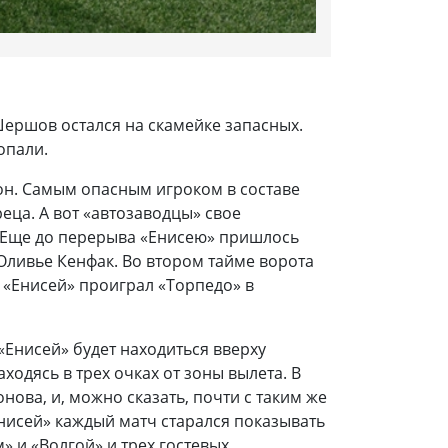
Шершов остался на скамейке запасных.
попали.
он. Самым опасным игроком в составе
еца. А вот «автозаводцы» свое
. Еще до перерыва «Енисею» пришлось
Оливье Кенфак. Во втором тайме ворота
 «Енисей» проиграл «Торпедо» в
«Енисей» будет находиться вверху
одясь в трех очках от зоны вылета. В
ова, и, можно сказать, почти с таким же
нисей» каждый матч старался показывать
 и «Волгой» и трех гостевых