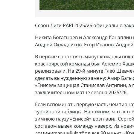
Сезон Лиги PARI 2025/26 официально зак
Никита Богатырев и Александр Канаплин 
Андрей Окладников, Егор Иванов, Андрей 
В первые сорок пять минут команды пока
красноярской команды был Астемир Хашку
реализовали. На 29-й минуте Глеб Шевче
сделать вынужденную замену: Амир Батыр
«Енисея» защищал Станислав Антипин, а п
заключительном матче сезона 2025/26.
Если вспоминать первую часть чемпионата
турнирной таблицы. Напомним, что летне-
зимнюю паузу «Енисей» возглавил Сергей
составом вывел команду наверх. Из нови
доминирующий футбол все 90 минут. «Кра