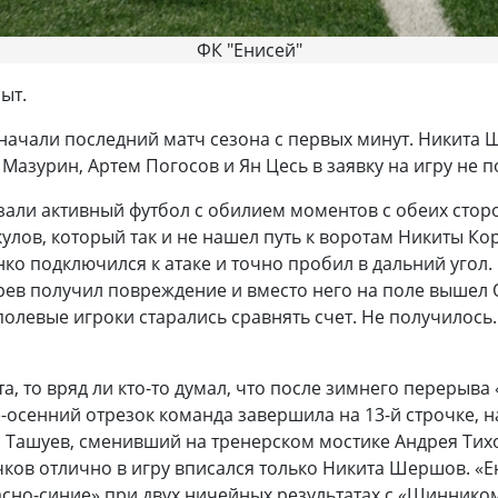
ФК "Енисей"
рыт.
начали последний матч сезона с первых минут. Никита 
Мазурин, Артем Погосов и Ян Цесь в заявку на игру не 
зали активный футбол с обилием моментов с обеих стор
лов, который так и не нашел путь к воротам Никиты Кор
нко подключился к атаке и точно пробил в дальний угол
ев получил повреждение и вместо него на поле вышел 
олевые игроки старались сравнять счет. Не получилось.
, то вряд ли кто-то думал, что после зимнего перерыва 
осенний отрезок команда завершила на 13-й строчке, нах
 Ташуев, сменивший на тренерском мостике Андрея Тихон
чков отлично в игру вписался только Никита Шершов. «Е
сно-синие» при двух ничейных результатах с «Шинником»