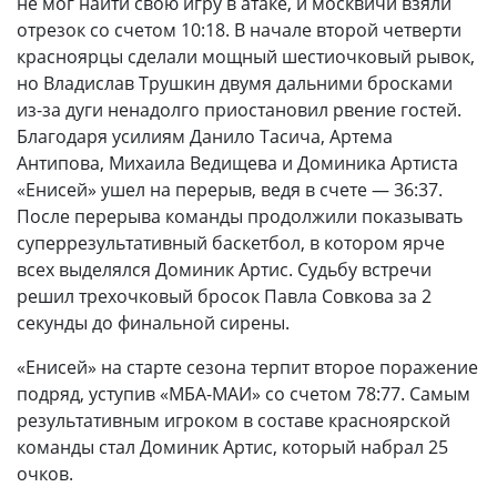
не мог найти свою игру в атаке, и москвичи взяли
отрезок со счетом 10:18. В начале второй четверти
красноярцы сделали мощный шестиочковый рывок,
но Владислав Трушкин двумя дальними бросками
из-за дуги ненадолго приостановил рвение гостей.
Благодаря усилиям Данило Тасича, Артема
Антипова, Михаила Ведищева и Доминика Артиста
«Енисей» ушел на перерыв, ведя в счете — 36:37.
После перерыва команды продолжили показывать
суперрезультативный баскетбол, в котором ярче
всех выделялся Доминик Артис. Судьбу встречи
решил трехочковый бросок Павла Совкова за 2
секунды до финальной сирены.
«Енисей» на старте сезона терпит второе поражение
подряд, уступив «МБА-МАИ» со счетом 78:77. Самым
результативным игроком в составе красноярской
команды стал Доминик Артис, который набрал 25
очков.