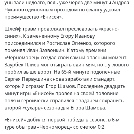
унывали недолго, ведь уже через две минуты Андреа
Чуканов одиночным проходом по флангу удвоил
преимущество «Енисея».
Шлейф травм продолжал преследовать «красно-
синих». К замененному Егору Иванову
присоединился и Ростислав Огиенко, которого
поменял Иван Зазвонкин. К этому времени
«Черноморец» создал свой самый опасный момент.
Заурбек Плиев мог отыграть один мяч, но с углового
пробил выше ворот. На 65-й минуте подопечные
Сергея Первушина снова заработали стандарт,
который отразил Егор Шамов. Последние двадцать
минут игры «Енисей» провел на своей половине
поля и героически справился с задачей сохранить
второй «сухарь» сезона для Егора Шамова.
«Енисей» добился первой победы в сезоне, в 6-м
туре обыграв «Черноморец» со счетом 0:2.